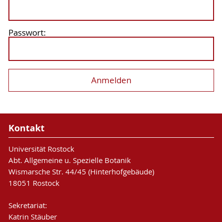
Passwort:
Kontakt
Universität Rostock
Abt. Allgemeine u. Spezielle Botanik
Wismarsche Str. 44/45 (Hinterhofgebäude)
18051 Rostock
Sekretariat:
Katrin Stäuber