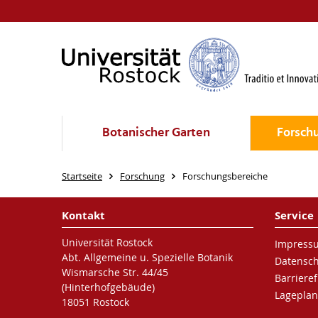
Botanischer Garten
Forsch
Startseite
Forschung
Forschungsbereiche
Kontakt
Service
Universität Rostock
Impress
Abt. Allgemeine u. Spezielle Botanik
Datensc
Wismarsche Str. 44/45
Barrieref
(Hinterhofgebäude)
Lageplan
18051 Rostock