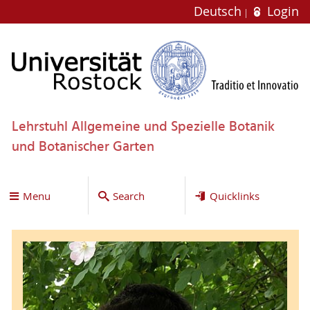
Deutsch
Login
Lehrstuhl Allgemeine und Spezielle Botanik
und Botanischer Garten
Menu
Search
Quicklinks